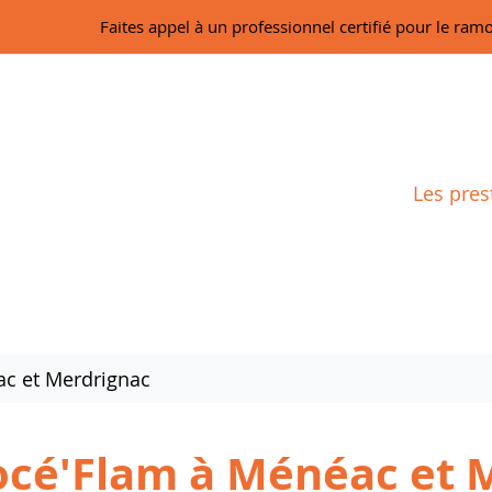
Faites appel à un professionnel certifié pour le ram
Les pres
ac et Merdrignac
rocé'Flam à Ménéac et 