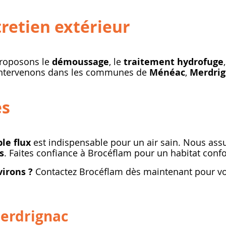
tretien extérieur
 proposons le
démoussage
, le
traitement hydrofuge
intervenons dans les communes de
Ménéac
,
Merdri
es
le flux
est indispensable pour un air sain. Nous as
s
. Faites confiance à Brocéflam pour un habitat confo
irons ?
Contactez Brocéflam dès maintenant pour vos
Merdrignac