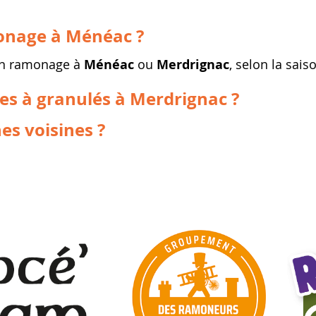
monage à Ménéac ?
un ramonage à
Ménéac
ou
Merdrignac
, selon la sais
les à granulés à Merdrignac ?
s voisines ?