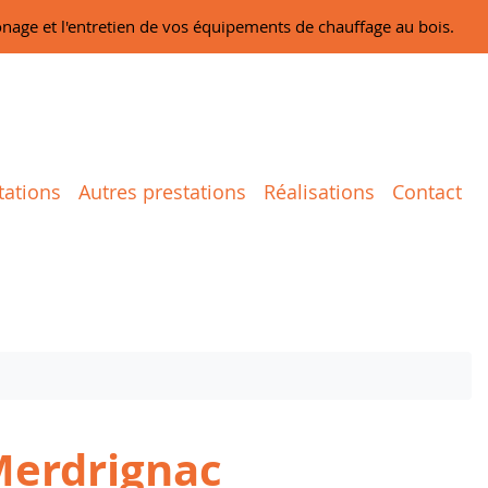
onage et l'entretien de vos équipements de chauffage au bois.
tations
Autres prestations
Réalisations
Contact
Merdrignac